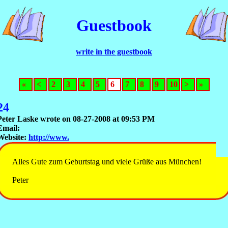
Guestbook
write in the guestbook
«
<
2
3
4
5
6
7
8
9
10
>
»
24
Peter Laske wrote on 08-27-2008 at 09:53 PM
Email:
Website:
http://www.
Alles Gute zum Geburtstag und viele Grüße aus München!
Peter