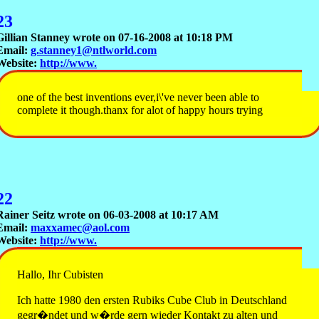
23
Gillian Stanney wrote on 07-16-2008 at 10:18 PM
Email:
g.stanney1@ntlworld.com
Website:
http://www.
one of the best inventions ever,i\'ve never been able to
complete it though.thanx for alot of happy hours trying
22
Rainer Seitz wrote on 06-03-2008 at 10:17 AM
Email:
maxxamec@aol.com
Website:
http://www.
Hallo, Ihr Cubisten
Ich hatte 1980 den ersten Rubiks Cube Club in Deutschland
gegr�ndet und w�rde gern wieder Kontakt zu alten und