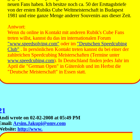
neuen Fans haben. Ich besitze noch ca. 50 der Ersttagsbriefe
von der ersten Rubiks Cube Weltmeisterschaft in Budapest
1981 und eine ganze Menge anderer Souvenirs aus dieser Zeit.
Antwort:
Wenn du online in Kontakt mit anderen Rubik's Cube Fans
treten willst, kannst du das im internationalen Forum
"www.speedsolving.com"
oder im
"Deutschen Speedcubing
Club"
. In persönlichen Kontakt treten kannst du bei einer der
zahlreichen Speedcubing Meisterschaften (Termine unter
www.speedcubing.com
). In Deutschland finden jedes Jahr im
April die "German Open" in Gütersloh und im Herbst die
"Deutsche Meisterschaft" in Essen statt.
21
Andi wrote on 02-02-2008 at 05:49 PM
Email:
Arsim.Jakupi@omv.com
Website:
http://www.