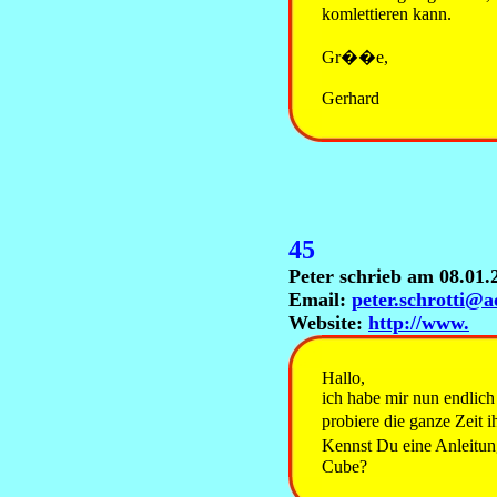
komlettieren kann.
Gr��e,
Gerhard
45
Peter schrieb am 08.01
Email:
peter.schrotti@a
Website:
http://www.
Hallo,
ich habe mir nun endlic
probiere die ganze Zeit 
Kennst Du eine Anleitu
Cube?