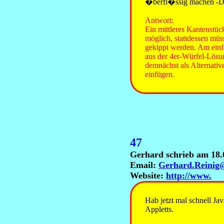
�berfl�ssig machen -D
Antwort:
Ein mittleres Kantenstück 
möglich, stattdessen mü
gekippt werden. Am einfa
aus der 4er-Würfel-Lösu
demnächst als Alternativ
einfügen.
47
Gerhard schrieb am 18.
Email:
Gerhard.Reinig
Website:
http://www.
Hab jetzt mal schnell Java
Appletts.