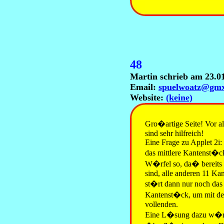
48
Martin schrieb am 23.0
Email:
spuelwoatz@gmx
Website:
(keine)
Gro�artige Seite! Vor a
sind sehr hilfreich!
Eine Frage zu Applet 2i
das mittlere Kantenst�ck
W�rfel so, da� bereits a
sind, alle anderen 11 Ka
st�rt dann nur noch das 
Kantenst�ck, um mit d
vollenden.
Eine L�sung dazu w�rde