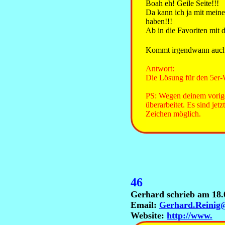
Boah eh! Geile Seite!!!
Da kann ich ja mit meine
haben!!!
Ab in die Favoriten mit d
Kommt irgendwann auch
Antwort:
Die Lösung für den 5er-Wü
PS: Wegen deinem vorig
überarbeitet. Es sind jet
Zeichen möglich.
46
Gerhard schrieb am 18.
Email:
Gerhard.Reinig
Website:
http://www.