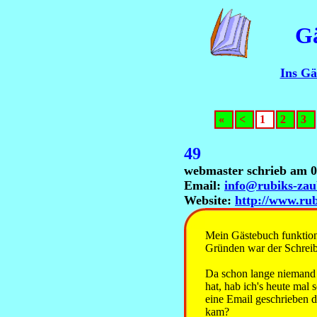
G
Ins Gä
«
<
1
2
3
49
webmaster schrieb am 0
Email:
info@rubiks-zau
Website:
http://www.rub
Mein Gästebuch funktioni
Gründen war der Schreibz
Da schon lange niemand
hat, hab ich's heute mal
eine Email geschrieben 
kam?